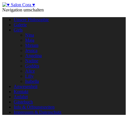
Navigation umschalten
Unsere Philosophie
Galerie
Girls
Nina
Maja
Miriam
Jessica
Angelina
Nadine
Goddes
Alice
Lilly
Isabella
Anwesenheit
Kontakt
Anfahrt
Gästebuch
Info & Öffnungszeiten
Impressum & Datenschutz